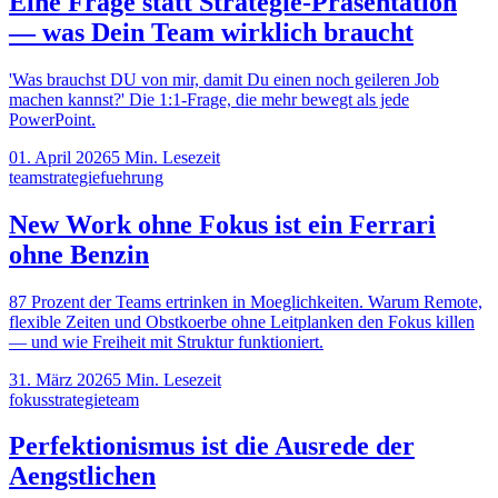
Eine Frage statt Strategie-Präsentation
— was Dein Team wirklich braucht
'Was brauchst DU von mir, damit Du einen noch geileren Job
machen kannst?' Die 1:1-Frage, die mehr bewegt als jede
PowerPoint.
01. April 2026
5
Min. Lesezeit
team
strategie
fuehrung
New Work ohne Fokus ist ein Ferrari
ohne Benzin
87 Prozent der Teams ertrinken in Moeglichkeiten. Warum Remote,
flexible Zeiten und Obstkoerbe ohne Leitplanken den Fokus killen
— und wie Freiheit mit Struktur funktioniert.
31. März 2026
5
Min. Lesezeit
fokus
strategie
team
Perfektionismus ist die Ausrede der
Aengstlichen