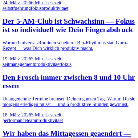
24. März 2026
6
Min. Lesezeit
selbstfuehrung
fokus
produktivitaet
Der 5-AM-Club ist Schwachsinn — Fokus
ist so individuell wie Dein Fingerabdruck
Warum Universal-Routinen scheitern. Bio-Rhythmus statt Guru-
Rezept — was Dich wirklich produktiv macht.
19. März 2026
5
Min. Lesezeit
zeitmanagement
produktivitaet
fokus
Den Frosch immer zwischen 8 und 10 Uhr
essen
Unangenehme Termine bremsen Deinen ganzen Tag. Warum Du sie
morgens erledigen musst — und 6 produktive Stunden gewinnst.
18. März 2026
5
Min. Lesezeit
performance
team
produktivitaet
Wir haben das Mittagessen geaendert —