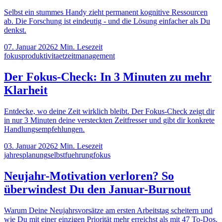
Selbst ein stummes Handy zieht permanent kognitive Ressourcen
ab. Die Forschung ist eindeutig - und die Lösung einfacher als Du
denkst.
07. Januar 2026
2
Min. Lesezeit
fokus
produktivitaet
zeitmanagement
Der Fokus-Check: In 3 Minuten zu mehr
Klarheit
Entdecke, wo deine Zeit wirklich bleibt. Der Fokus-Check zeigt dir
in nur 3 Minuten deine versteckten Zeitfresser und gibt dir konkrete
Handlungsempfehlungen.
03. Januar 2026
2
Min. Lesezeit
jahresplanung
selbstfuehrung
fokus
Neujahr-Motivation verloren? So
überwindest Du den Januar-Burnout
Warum Deine Neujahrsvorsätze am ersten Arbeitstag scheitern und
wie Du mit einer einzigen Priorität mehr erreichst als mit 47 To-Dos.