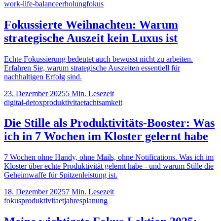
work-life-balance
erholung
fokus
Fokussierte Weihnachten: Warum
strategische Auszeit kein Luxus ist
Echte Fokussierung bedeutet auch bewusst nicht zu arbeiten.
Erfahren Sie, warum strategische Auszeiten essentiell für
nachhaltigen Erfolg sind.
23. Dezember 2025
5
Min. Lesezeit
digital-detox
produktivitaet
achtsamkeit
Die Stille als Produktivitäts-Booster: Was
ich in 7 Wochen im Kloster gelernt habe
7 Wochen ohne Handy, ohne Mails, ohne Notifications. Was ich im
Kloster über echte Produktivität gelernt habe - und warum Stille die
Geheimwaffe für Spitzenleistung ist.
18. Dezember 2025
7
Min. Lesezeit
fokus
produktivitaet
jahresplanung