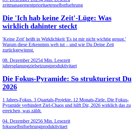
zeitmanagement
prioritaeten
selbstfuehrung
Die 'Ich hab keine Zeit'-Lüge: Was
wirklich dahinter steckt
'Keine Zeit' heißt in Wirklichkeit 'Es ist mir nicht wichtig genug.'
Warum diese Erkenntnis weh tut – und wie Du Deine Zeit
zurückgewinnst.
08. Dezember 2025
4
Min. Lesezeit
jahresplanung
zielsetzung
produktivitaet
Die Fokus-Pyramide: So strukturierst Du
2026
1 Jahres-Fokus. 3 Quartals-Projekte. 12 Monats-Ziele. Die Fokus-
Pyramide verhindert Ziel-Chaos und hilft Dir, 2026 wirklich das zu
erreichen, was zählt.
04. Dezember 2025
6
Min. Lesezeit
fokus
selbstfuehrung
produktivitaet