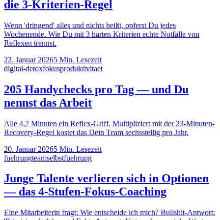
die 3-Kriterien-Regel
Wenn 'dringend' alles und nichts heißt, opferst Du jedes
Wochenende. Wie Du mit 3 harten Kriterien echte Notfälle von
Reflexen trennst.
22. Januar 2026
5
Min. Lesezeit
digital-detox
fokus
produktivitaet
205 Handychecks pro Tag — und Du
nennst das Arbeit
Alle 4,7 Minuten ein Reflex-Griff. Multipliziert mit der 23-Minuten-
Recovery-Regel kostet das Dein Team sechsstellig pro Jahr.
20. Januar 2026
5
Min. Lesezeit
fuehrung
team
selbstfuehrung
Junge Talente verlieren sich in Optionen
— das 4-Stufen-Fokus-Coaching
Eine Mitarbeiterin fragt: Wie entscheide ich mich? Bullshit-Antwort: