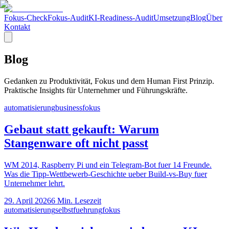
Fokus-Check
Fokus-Audit
KI-Readiness-Audit
Umsetzung
Blog
Über
Kontakt
Blog
Gedanken zu Produktivität, Fokus und dem Human First Prinzip.
Praktische Insights für Unternehmer und Führungskräfte.
automatisierung
business
fokus
Gebaut statt gekauft: Warum
Stangenware oft nicht passt
WM 2014, Raspberry Pi und ein Telegram-Bot fuer 14 Freunde.
Was die Tipp-Wettbewerb-Geschichte ueber Build-vs-Buy fuer
Unternehmer lehrt.
29. April 2026
6
Min. Lesezeit
automatisierung
selbstfuehrung
fokus