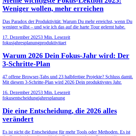
Meine wichtigste Fokus-Lektion 2025:
Weniger wollen, mehr erreichen
Das Paradox der Produktivität: Warum Du mehr erreichst, wenn Du
weniger willst – und wie ich das auf die harte Tour gelernt habe.
17. Dezember 2025
3
Min. Lesezeit
fokus
jahresplanung
produktivitaet
Warum 2026 Dein Fokus-Jahr wird: Der
3-Schritte-Plan
47 offene Browser-Tabs und 23 halbfertige Projekte? Schluss damit.
Mit diesem 3-Schritte-Plan wird 2026 Dein produktivstes Jahr.
16. Dezember 2025
3
Min. Lesezeit
fokus
entscheidung
jahresplanung
Die eine Entscheidung, die 2026 alles
verändert
Es ist nicht die Entscheidung für mehr Tools oder Methoden. Es ist