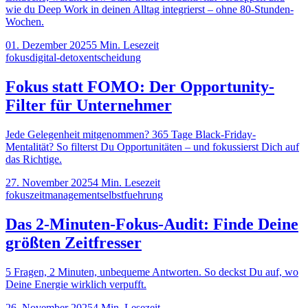
wie du Deep Work in deinen Alltag integrierst – ohne 80-Stunden-
Wochen.
01. Dezember 2025
5
Min. Lesezeit
fokus
digital-detox
entscheidung
Fokus statt FOMO: Der Opportunity-
Filter für Unternehmer
Jede Gelegenheit mitgenommen? 365 Tage Black-Friday-
Mentalität? So filterst Du Opportunitäten – und fokussierst Dich auf
das Richtige.
27. November 2025
4
Min. Lesezeit
fokus
zeitmanagement
selbstfuehrung
Das 2-Minuten-Fokus-Audit: Finde Deine
größten Zeitfresser
5 Fragen, 2 Minuten, unbequeme Antworten. So deckst Du auf, wo
Deine Energie wirklich verpufft.
26. November 2025
4
Min. Lesezeit