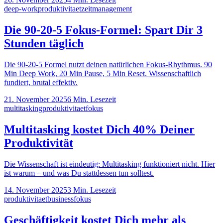
deep-work
produktivitaet
zeitmanagement
Die 90-20-5 Fokus-Formel: Spart Dir 3
Stunden täglich
Die 90-20-5 Formel nutzt deinen natürlichen Fokus-Rhythmus. 90
Min Deep Work, 20 Min Pause, 5 Min Reset. Wissenschaftlich
fundiert, brutal effektiv.
21. November 2025
6
Min. Lesezeit
multitasking
produktivitaet
fokus
Multitasking kostet Dich 40% Deiner
Produktivität
Die Wissenschaft ist eindeutig: Multitasking funktioniert nicht. Hier
ist warum – und was Du stattdessen tun solltest.
14. November 2025
3
Min. Lesezeit
produktivitaet
business
fokus
Geschäftigkeit kostet Dich mehr als