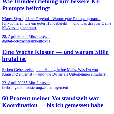
Wie Hundeerziehung mir bessere KI-
Prompts beibringt
Klares Signal, klares Ergebnis. Warum gute Prompts genauso
funktionieren wie ein guter Hundebefehl — und was das fuer Deine
KI-Nutzung bedeutet.
28. April 2026
5
Min. Lesezeit
digital-detox
achtsamkeit
fokus
Eine Woche Kloster — und warum Stille
brutal ist
Sieben Gebetszeiten, kein Handy, keine Mails. Was Du von
Klausur-Zeit lernst — und wie Du sie als Unternehmer simulierst.
23. April 2026
5
Min. Lesezeit
fuehrung
automatisierung
zeitmanagement
60 Prozent meiner Vorstandszeit war
Koordination — bis ich gemessen habe