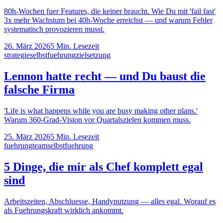
80h-Wochen fuer Features, die keiner braucht. Wie Du mit 'fail fast'
3x mehr Wachstum bei 40h-Woche erreichst — und warum Fehler
systematisch provozieren musst.
26. März 2026
5
Min. Lesezeit
strategie
selbstfuehrung
zielsetzung
Lennon hatte recht — und Du baust die
falsche Firma
'Life is what happens while you are busy making other plans.'
Warum 360-Grad-Vision vor Quartalszielen kommen muss.
25. März 2026
5
Min. Lesezeit
fuehrung
team
selbstfuehrung
5 Dinge, die mir als Chef komplett egal
sind
Arbeitszeiten, Abschluesse, Handynutzung — alles egal. Worauf es
als Fuehrungskraft wirklich ankommt.