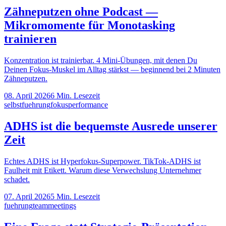
Zähneputzen ohne Podcast —
Mikromomente für Monotasking
trainieren
Konzentration ist trainierbar. 4 Mini-Übungen, mit denen Du
Deinen Fokus-Muskel im Alltag stärkst — beginnend bei 2 Minuten
Zähneputzen.
08. April 2026
6
Min. Lesezeit
selbstfuehrung
fokus
performance
ADHS ist die bequemste Ausrede unserer
Zeit
Echtes ADHS ist Hyperfokus-Superpower. TikTok-ADHS ist
Faulheit mit Etikett. Warum diese Verwechslung Unternehmer
schadet.
07. April 2026
5
Min. Lesezeit
fuehrung
team
meetings