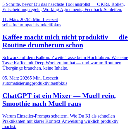
5 Schritte, bevor Du das naechste Tool ausrollst — OKRs, Rollen,
Entscheidungsregeln, Working Agreements, Feedback-Schleifen.
11. März 2026
5
Min. Lesezeit
selbstfuehrung
achtsamkeit
fokus
Kaffee macht mich nicht produktiv — die
Routine drumherum schon
Schwarz auf dem Balkon. Zweite Tasse beim Hochfahren. Was eine
Tasse Kaffee mit Deep Work zu tun hat — und warum Routinen
Übergänge brauchen, keine Inhalte.
05. März 2026
5
Min. Lesezeit
automatisierung
produktivitaet
fokus
ChatGPT ist ein Mixer — Muell rein,
Smoothie nach Muell raus
Warum Einzeiler-Prompts scheitern. Wie Du KI als schnellen
Praktikanten mit klarer Kontext-Anweisung wirklich produktiv
machst.