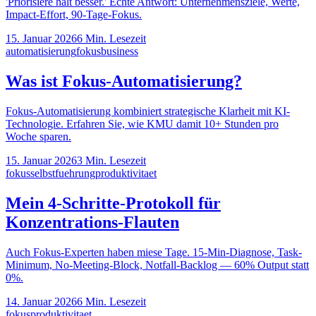
'Priorisiere halt besser.' Echte Antwort: Unternehmensziele, Werte,
Impact-Effort, 90-Tage-Fokus.
15. Januar 2026
6
Min. Lesezeit
automatisierung
fokus
business
Was ist Fokus-Automatisierung?
Fokus-Automatisierung kombiniert strategische Klarheit mit KI-
Technologie. Erfahren Sie, wie KMU damit 10+ Stunden pro
Woche sparen.
15. Januar 2026
3
Min. Lesezeit
fokus
selbstfuehrung
produktivitaet
Mein 4-Schritte-Protokoll für
Konzentrations-Flauten
Auch Fokus-Experten haben miese Tage. 15-Min-Diagnose, Task-
Minimum, No-Meeting-Block, Notfall-Backlog — 60% Output statt
0%.
14. Januar 2026
6
Min. Lesezeit
fokus
produktivitaet