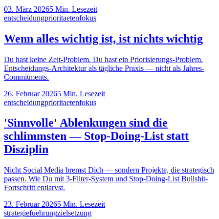
03. März 2026
5
Min. Lesezeit
entscheidung
prioritaeten
fokus
Wenn alles wichtig ist, ist nichts wichtig
Du hast keine Zeit-Problem. Du hast ein Priorisierungs-Problem.
Entscheidungs-Architektur als tägliche Praxis — nicht als Jahres-
Commitments.
26. Februar 2026
5
Min. Lesezeit
entscheidung
prioritaeten
fokus
'Sinnvolle' Ablenkungen sind die
schlimmsten — Stop-Doing-List statt
Disziplin
Nicht Social Media bremst Dich — sondern Projekte, die strategisch
passen. Wie Du mit 3-Filter-System und Stop-Doing-List Bullshit-
Fortschritt entlarvst.
23. Februar 2026
5
Min. Lesezeit
strategie
fuehrung
zielsetzung