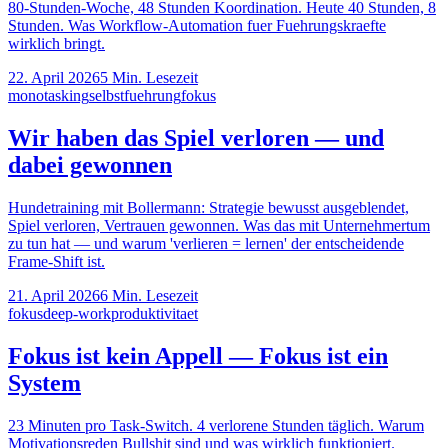
80-Stunden-Woche, 48 Stunden Koordination. Heute 40 Stunden, 8
Stunden. Was Workflow-Automation fuer Fuehrungskraefte
wirklich bringt.
22. April 2026
5
Min. Lesezeit
monotasking
selbstfuehrung
fokus
Wir haben das Spiel verloren — und
dabei gewonnen
Hundetraining mit Bollermann: Strategie bewusst ausgeblendet,
Spiel verloren, Vertrauen gewonnen. Was das mit Unternehmertum
zu tun hat — und warum 'verlieren = lernen' der entscheidende
Frame-Shift ist.
21. April 2026
6
Min. Lesezeit
fokus
deep-work
produktivitaet
Fokus ist kein Appell — Fokus ist ein
System
23 Minuten pro Task-Switch. 4 verlorene Stunden täglich. Warum
Motivationsreden Bullshit sind und was wirklich funktioniert.