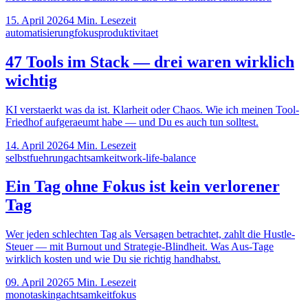
15. April 2026
4
Min. Lesezeit
automatisierung
fokus
produktivitaet
47 Tools im Stack — drei waren wirklich
wichtig
KI verstaerkt was da ist. Klarheit oder Chaos. Wie ich meinen Tool-
Friedhof aufgeraeumt habe — und Du es auch tun solltest.
14. April 2026
4
Min. Lesezeit
selbstfuehrung
achtsamkeit
work-life-balance
Ein Tag ohne Fokus ist kein verlorener
Tag
Wer jeden schlechten Tag als Versagen betrachtet, zahlt die Hustle-
Steuer — mit Burnout und Strategie-Blindheit. Was Aus-Tage
wirklich kosten und wie Du sie richtig handhabst.
09. April 2026
5
Min. Lesezeit
monotasking
achtsamkeit
fokus