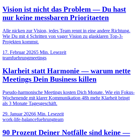
Vision ist nicht das Problem — Du hast
nur keine messbaren Prioritaeten
Alle nicken zur Vision, jedes Team rennt in eine andere Richtung.
Wie Du mit 4 Schritten von vager Vision zu glasklaren Top-3-
Projekten kommst.
17. Februar 2026
5
Min. Lesezeit
team
fuehrung
meetings
Klarheit statt Harmonie — warum nette
Meetings Dein Business killen
Pseudo-harmonische Meetings kosten Dich Monate. Wie ein Fokus-
Wochenende mit klarer Kommunikation 48h mehr Klarheit bringt
als 3 Monate Tagesgeschäft.
29. Januar 2026
6
Min. Lesezeit
work-life-balance
fuehrung
team
90 Prozent Deiner Notfälle sind keine —