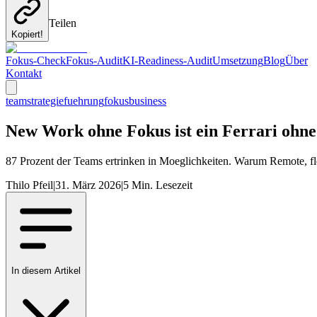
Teilen
Kopiert!
Fokus-Check
Fokus-Audit
KI-Readiness-Audit
Umsetzung
Blog
Über
Kontakt
team
strategie
fuehrung
fokus
business
New Work ohne Fokus ist ein Ferrari ohne
87 Prozent der Teams ertrinken in Moeglichkeiten. Warum Remote, fle
Thilo Pfeil
|
31. März 2026
|
5
Min. Lesezeit
In diesem Artikel