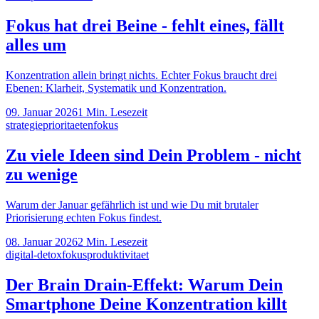
Fokus hat drei Beine - fehlt eines, fällt
alles um
Konzentration allein bringt nichts. Echter Fokus braucht drei
Ebenen: Klarheit, Systematik und Konzentration.
09. Januar 2026
1
Min. Lesezeit
strategie
prioritaeten
fokus
Zu viele Ideen sind Dein Problem - nicht
zu wenige
Warum der Januar gefährlich ist und wie Du mit brutaler
Priorisierung echten Fokus findest.
08. Januar 2026
2
Min. Lesezeit
digital-detox
fokus
produktivitaet
Der Brain Drain-Effekt: Warum Dein
Smartphone Deine Konzentration killt