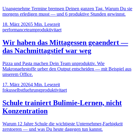
Unangenehme Termine bremsen Deinen ganzen Tag. Warum Du sie
morgens erledigen musst — und 6 produktive Stunden gewinnst.
18. März 2026
5
Min. Lesezeit
performance
team
produktivitaet
Wir haben das Mittagessen geaendert —
das Nachmittagstief war weg
Pizza und Pasta machen Dein Team unproduktiv. Wie
Makronaehrstoffe ueber den Output entscheiden — mit Beispiel aus
unserem Office.
17. März 2026
4
Min. Lesezeit
fokus
selbstfuehrung
produktivitaet
Schule trainiert Bulimie-Lernen, nicht
Konzentration
Warum 12 Jahre Schule die wichtigste Unternehmer-Faehigkeit
zerstoeren — und was Du heute dagegen tun kannst.