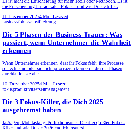
Es ist nicht die Entscheidung für mehr Tools oder Methoden. Es ist
die Entscheidung für radikalen Fokus – und wie Du sie triffst.
11. Dezember 2025
4
Min. Lesezeit
business
fokus
selbstfuehrung
Die 5 Phasen der Business-Trauer: Was
passiert, wenn Unternehmer die Wahrheit
erkennen
Wenn Unternehmer erkennen, dass ihr Fokus fehlt, ihre Prozesse
schlecht sind oder sie nicht priorisieren können – diese 5 Phasen
durchlaufen sie alle.
10. Dezember 2025
4
Min. Lesezeit
fokus
produktivitaet
zeitmanagement
Die 3 Fokus-Killer, die Dich 2025
ausgebremst haben
Ja-Sagen, Multitasking, Perfektionismus: Die drei größten Fokus-
Killer und wie Du sie 2026 endlich loswirst.