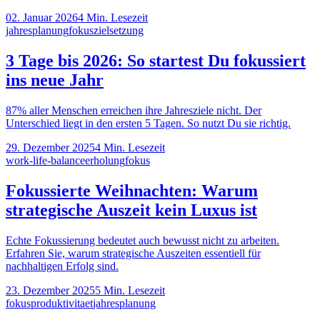
02. Januar 2026
4
Min. Lesezeit
jahresplanung
fokus
zielsetzung
3 Tage bis 2026: So startest Du fokussiert
ins neue Jahr
87% aller Menschen erreichen ihre Jahresziele nicht. Der
Unterschied liegt in den ersten 5 Tagen. So nutzt Du sie richtig.
29. Dezember 2025
4
Min. Lesezeit
work-life-balance
erholung
fokus
Fokussierte Weihnachten: Warum
strategische Auszeit kein Luxus ist
Echte Fokussierung bedeutet auch bewusst nicht zu arbeiten.
Erfahren Sie, warum strategische Auszeiten essentiell für
nachhaltigen Erfolg sind.
23. Dezember 2025
5
Min. Lesezeit
fokus
produktivitaet
jahresplanung