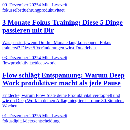
09. Dezember 2025
4
Min. Lesezeit
fokus
selbstfuehrung
produktivitaet
3 Monate Fokus-Training: Diese 5 Dinge
passieren mit Dir
Was passiert, wenn Du drei Monate lang konsequent Fokus
trainierst? Diese 5 Veränderungen wirst Du erleben.
03. Dezember 2025
4
Min. Lesezeit
flow
produktivitaet
deep-work
Flow schlägt Entspannung: Warum Deep
Work produktiver macht als jede Pause
Entdecke, warum Flow-State deine Produktivität verdoppelt und
wie du Deep Work in deinen Alltag integrierst – ohne 80-Stunden-
Wochen.
01. Dezember 2025
5
Min. Lesezeit
fokus
digital-detox
entscheidung