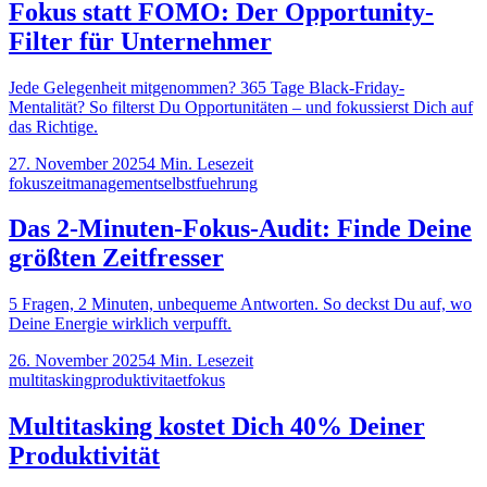
Fokus statt FOMO: Der Opportunity-
Filter für Unternehmer
Jede Gelegenheit mitgenommen? 365 Tage Black-Friday-
Mentalität? So filterst Du Opportunitäten – und fokussierst Dich auf
das Richtige.
27. November 2025
4
Min. Lesezeit
fokus
zeitmanagement
selbstfuehrung
Das 2-Minuten-Fokus-Audit: Finde Deine
größten Zeitfresser
5 Fragen, 2 Minuten, unbequeme Antworten. So deckst Du auf, wo
Deine Energie wirklich verpufft.
26. November 2025
4
Min. Lesezeit
multitasking
produktivitaet
fokus
Multitasking kostet Dich 40% Deiner
Produktivität