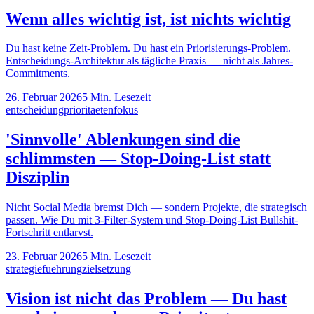
Wenn alles wichtig ist, ist nichts wichtig
Du hast keine Zeit-Problem. Du hast ein Priorisierungs-Problem.
Entscheidungs-Architektur als tägliche Praxis — nicht als Jahres-
Commitments.
26. Februar 2026
5
Min. Lesezeit
entscheidung
prioritaeten
fokus
'Sinnvolle' Ablenkungen sind die
schlimmsten — Stop-Doing-List statt
Disziplin
Nicht Social Media bremst Dich — sondern Projekte, die strategisch
passen. Wie Du mit 3-Filter-System und Stop-Doing-List Bullshit-
Fortschritt entlarvst.
23. Februar 2026
5
Min. Lesezeit
strategie
fuehrung
zielsetzung
Vision ist nicht das Problem — Du hast