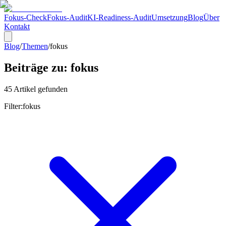
Fokus-Check
Fokus-Audit
KI-Readiness-Audit
Umsetzung
Blog
Über
Kontakt
Blog
/
Themen
/
fokus
Beiträge zu:
fokus
45
Artikel
gefunden
Filter:
fokus