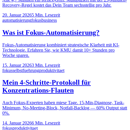
Recovery-Regel kostet das Dein Team sechsstellig pro Jahr.
20. Januar 2026
5
Min. Lesezeit
automatisierung
fokus
business
Was ist Fokus-Automatisierung?
Fokus-Automatisierung kombiniert strategische Klarheit mit KI-
Technologie. Erfahren Sie, wie KMU damit 10+ Stunden pro
Woche sparen.
15. Januar 2026
3
Min. Lesezeit
fokus
selbstfuehrung
produktivitaet
Mein 4-Schritte-Protokoll für
Konzentrations-Flauten
Auch Fokus-Experten haben miese Tage. 15-Min-Diagnose, Task-
Minimum, No-Meeting-Block, Notfall-Backlog — 60% Output statt
0%.
14. Januar 2026
6
Min. Lesezeit
fokus
produktivitaet