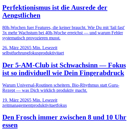
Perfektionismus ist die Ausrede der
Aengstlichen
80h-Wochen fuer Features, die keiner braucht. Wie Du mit 'fail fast'
3x mehr Wachstum bei 40h-Woche erreichst — und warum Fehler
systematisch provozieren musst.
26. März 2026
5
Min. Lesezeit
selbstfuehrung
fokus
produktivitaet
Der 5-AM-Club ist Schwachsinn — Fokus
ist so individuell wie Dein Fingerabdruck
Warum Universal-Routinen scheitern. Bio-Rhythmus statt Guru-
Rezept — was Dich wirklich produktiv macht.
19. März 2026
5
Min. Lesezeit
zeitmanagement
produktivitaet
fokus
Den Frosch immer zwischen 8 und 10 Uhr
essen