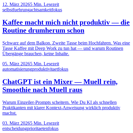
12. März 2026
5
Min. Lesezeit
selbstfuehrung
achtsamkeit
fokus
Kaffee macht mich nicht produktiv — die
Routine drumherum schon
Schwarz auf dem Balkon. Zweite Tasse beim Hochfahren. Was eine
Tasse Kaffee mit Deep Work zu tun hat — und warum Routinen
Übergänge brauchen, keine Inhalte.
05. März 2026
5
Min. Lesezeit
automatisierung
produktivitaet
fokus
ChatGPT ist ein Mixer — Muell rein,
Smoothie nach Muell raus
Warum Einzeiler-Prompts scheitern. Wie Du KI als schnellen
Praktikanten mit klarer Kontext-Anweisung wirklich produktiv
machst.
03. März 2026
5
Min. Lesezeit
entscheidung
prioritaeten
fokus