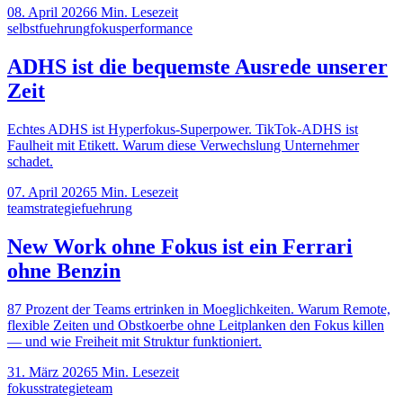
08. April 2026
6
Min. Lesezeit
selbstfuehrung
fokus
performance
ADHS ist die bequemste Ausrede unserer
Zeit
Echtes ADHS ist Hyperfokus-Superpower. TikTok-ADHS ist
Faulheit mit Etikett. Warum diese Verwechslung Unternehmer
schadet.
07. April 2026
5
Min. Lesezeit
team
strategie
fuehrung
New Work ohne Fokus ist ein Ferrari
ohne Benzin
87 Prozent der Teams ertrinken in Moeglichkeiten. Warum Remote,
flexible Zeiten und Obstkoerbe ohne Leitplanken den Fokus killen
— und wie Freiheit mit Struktur funktioniert.
31. März 2026
5
Min. Lesezeit
fokus
strategie
team