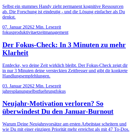
Selbst ein stummes Handy zieht permanent kognitive Ressourcen
ab. Die Forschung ist eindeutig - und die Lösung einfacher als Du
denkst.
07. Januar 2026
2
Min. Lesezeit
fokus
produktivitaet
zeitmanagement
Der Fokus-Check: In 3 Minuten zu mehr
Klarheit
Entdecke, wo deine Zeit wirklich bleibt. Der Fokus-Check zeigt dir
in nur 3 Minuten deine versteckten Zeitfresser und gibt dir konkrete
Handlungsempfehlungen.
03. Januar 2026
2
Min. Lesezeit
jahresplanung
selbstfuehrung
fokus
Neujahr-Motivation verloren? So
überwindest Du den Januar-Burnout
Warum Deine Neujahrsvorsätze am ersten Arbeitstag scheitern und
wie Du mit einer einzigen Priorität mehr erreichst als mit 47 To-Dos.