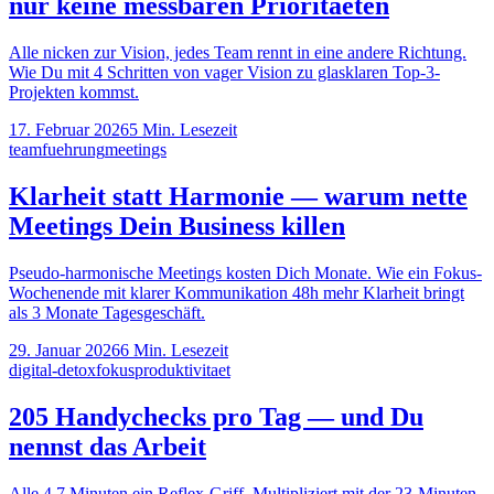
nur keine messbaren Prioritaeten
Alle nicken zur Vision, jedes Team rennt in eine andere Richtung.
Wie Du mit 4 Schritten von vager Vision zu glasklaren Top-3-
Projekten kommst.
17. Februar 2026
5
Min. Lesezeit
team
fuehrung
meetings
Klarheit statt Harmonie — warum nette
Meetings Dein Business killen
Pseudo-harmonische Meetings kosten Dich Monate. Wie ein Fokus-
Wochenende mit klarer Kommunikation 48h mehr Klarheit bringt
als 3 Monate Tagesgeschäft.
29. Januar 2026
6
Min. Lesezeit
digital-detox
fokus
produktivitaet
205 Handychecks pro Tag — und Du
nennst das Arbeit
Alle 4,7 Minuten ein Reflex-Griff. Multipliziert mit der 23-Minuten-