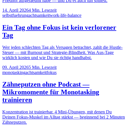
Friedhof aufgeraeumt habe — und Du es auch tun solltest.
14. April 2026
4
Min. Lesezeit
selbstfuehrung
achtsamkeit
work-life-balance
Ein Tag ohne Fokus ist kein verlorener
Tag
Wer jeden schlechten Tag als Versagen betrachtet, zahlt die Hustle-
Steuer — mit Burnout und Strategie-Blindheit. Was Aus-Tage
wirklich kosten und wie Du sie richtig handhabst.
09. April 2026
5
Min. Lesezeit
monotasking
achtsamkeit
fokus
Zähneputzen ohne Podcast —
Mikromomente für Monotasking
trainieren
Konzentration ist trainierbar. 4 Mini-Übungen, mit denen Du
Deinen Fokus-Muskel im Alltag stärkst — beginnend bei 2 Minuten
Zähneputzen.