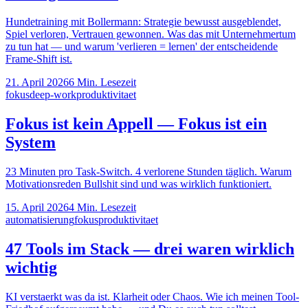
Hundetraining mit Bollermann: Strategie bewusst ausgeblendet,
Spiel verloren, Vertrauen gewonnen. Was das mit Unternehmertum
zu tun hat — und warum 'verlieren = lernen' der entscheidende
Frame-Shift ist.
21. April 2026
6
Min. Lesezeit
fokus
deep-work
produktivitaet
Fokus ist kein Appell — Fokus ist ein
System
23 Minuten pro Task-Switch. 4 verlorene Stunden täglich. Warum
Motivationsreden Bullshit sind und was wirklich funktioniert.
15. April 2026
4
Min. Lesezeit
automatisierung
fokus
produktivitaet
47 Tools im Stack — drei waren wirklich
wichtig
KI verstaerkt was da ist. Klarheit oder Chaos. Wie ich meinen Tool-