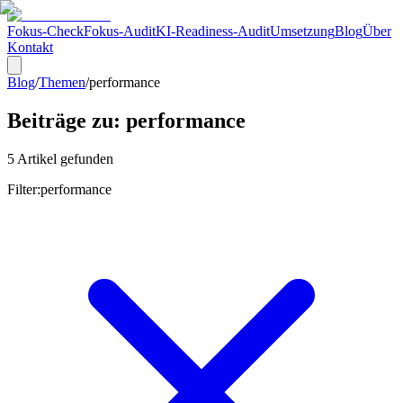
Fokus-Check
Fokus-Audit
KI-Readiness-Audit
Umsetzung
Blog
Über
Kontakt
Blog
/
Themen
/
performance
Beiträge zu:
performance
5
Artikel
gefunden
Filter:
performance