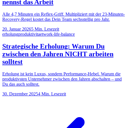
nennst das Arbeit
Alle 4,7 Minuten ein Reflex-Griff. Multipliziert mit der 23-Minuten-
Recovery-Regel kostet das Dein Team sechsstellig pro Jahr.
20. Januar 2026
5
Min. Lesezeit
erholung
produktivitaet
work-life-balance
Strategische Erholung: Warum Du
zwischen den Jahren NICHT arbeiten
solltest
Erholung ist kein Luxus, sondern Performance-Hebel. Warum die
produktivsten Unternehmer zwischen den Jahren abschalten – und
Du das auch solltest.
30. Dezember 2025
4
Min. Lesezeit