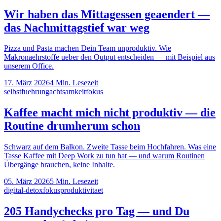
Wir haben das Mittagessen geaendert —
das Nachmittagstief war weg
Pizza und Pasta machen Dein Team unproduktiv. Wie
Makronaehrstoffe ueber den Output entscheiden — mit Beispiel aus
unserem Office.
17. März 2026
4
Min. Lesezeit
selbstfuehrung
achtsamkeit
fokus
Kaffee macht mich nicht produktiv — die
Routine drumherum schon
Schwarz auf dem Balkon. Zweite Tasse beim Hochfahren. Was eine
Tasse Kaffee mit Deep Work zu tun hat — und warum Routinen
Übergänge brauchen, keine Inhalte.
05. März 2026
5
Min. Lesezeit
digital-detox
fokus
produktivitaet
205 Handychecks pro Tag — und Du