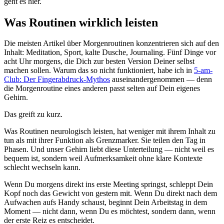
geht es hier.
Was Routinen wirklich leisten
Die meisten Artikel über Morgenroutinen konzentrieren sich auf den
Inhalt: Meditation, Sport, kalte Dusche, Journaling. Fünf Dinge vor
acht Uhr morgens, die Dich zur besten Version Deiner selbst
machen sollen. Warum das so nicht funktioniert, habe ich in
5-am-
Club: Der Fingerabdruck-Mythos
auseinandergenommen — denn
die Morgenroutine eines anderen passt selten auf Dein eigenes
Gehirn.
Das greift zu kurz.
Was Routinen neurologisch leisten, hat weniger mit ihrem Inhalt zu
tun als mit ihrer Funktion als Grenzmarker. Sie teilen den Tag in
Phasen. Und unser Gehirn liebt diese Unterteilung — nicht weil es
bequem ist, sondern weil Aufmerksamkeit ohne klare Kontexte
schlecht wechseln kann.
Wenn Du morgens direkt ins erste Meeting springst, schleppt Dein
Kopf noch das Gewicht von gestern mit. Wenn Du direkt nach dem
Aufwachen aufs Handy schaust, beginnt Dein Arbeitstag in dem
Moment — nicht dann, wenn Du es möchtest, sondern dann, wenn
der erste Reiz es entscheidet.