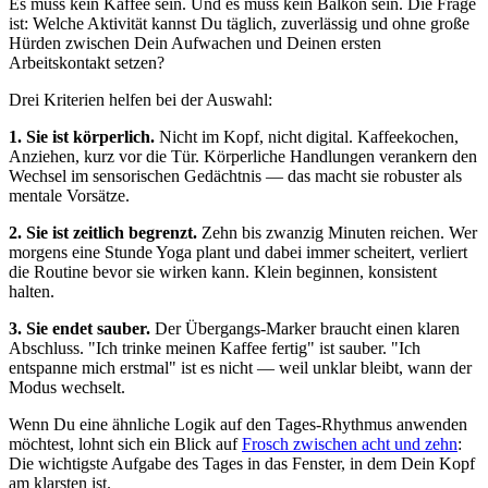
Es muss kein Kaffee sein. Und es muss kein Balkon sein. Die Frage
ist: Welche Aktivität kannst Du täglich, zuverlässig und ohne große
Hürden zwischen Dein Aufwachen und Deinen ersten
Arbeitskontakt setzen?
Drei Kriterien helfen bei der Auswahl:
1. Sie ist körperlich.
Nicht im Kopf, nicht digital. Kaffeekochen,
Anziehen, kurz vor die Tür. Körperliche Handlungen verankern den
Wechsel im sensorischen Gedächtnis — das macht sie robuster als
mentale Vorsätze.
2. Sie ist zeitlich begrenzt.
Zehn bis zwanzig Minuten reichen. Wer
morgens eine Stunde Yoga plant und dabei immer scheitert, verliert
die Routine bevor sie wirken kann. Klein beginnen, konsistent
halten.
3. Sie endet sauber.
Der Übergangs-Marker braucht einen klaren
Abschluss. "Ich trinke meinen Kaffee fertig" ist sauber. "Ich
entspanne mich erstmal" ist es nicht — weil unklar bleibt, wann der
Modus wechselt.
Wenn Du eine ähnliche Logik auf den Tages-Rhythmus anwenden
möchtest, lohnt sich ein Blick auf
Frosch zwischen acht und zehn
:
Die wichtigste Aufgabe des Tages in das Fenster, in dem Dein Kopf
am klarsten ist.