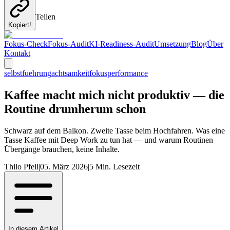
Teilen
Kopiert!
Fokus-Check
Fokus-Audit
KI-Readiness-Audit
Umsetzung
Blog
Über
Kontakt
selbstfuehrung
achtsamkeit
fokus
performance
Kaffee macht mich nicht produktiv — die
Routine drumherum schon
Schwarz auf dem Balkon. Zweite Tasse beim Hochfahren. Was eine
Tasse Kaffee mit Deep Work zu tun hat — und warum Routinen
Übergänge brauchen, keine Inhalte.
Thilo Pfeil
|
05. März 2026
|
5
Min. Lesezeit
In diesem Artikel