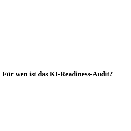
✓
Wird bei jedem Folgeprojekt voll angerechnet. Du gehst nie
doppelt ins Risiko.
✓
Bis zu 50% förderfähig für kleine und mittlere
Unternehmen in Hessen (RKW Hessen).
✓
Inklusive Vorab-Analyse, Audit-Tag, Report, Roadmap und
Automatisierungs-Landkarte.
Für wen ist das KI-Readiness-Audit?