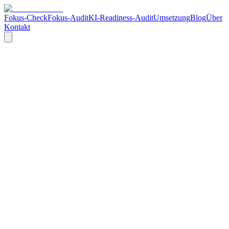
Fokus-Check
Fokus-Audit
KI-Readiness-Audit
Umsetzung
Blog
Über
Kontakt