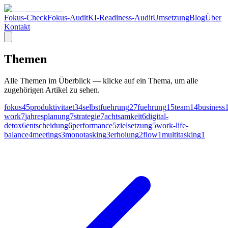
Fokus-Check
Fokus-Audit
KI-Readiness-Audit
Umsetzung
Blog
Über
Kontakt
Themen
Alle Themen im Überblick — klicke auf ein Thema, um alle
zugehörigen Artikel zu sehen.
fokus
45
produktivitaet
34
selbstfuehrung
27
fuehrung
15
team
14
business
work
7
jahresplanung
7
strategie
7
achtsamkeit
6
digital-
detox
6
entscheidung
6
performance
5
zielsetzung
5
work-life-
balance
4
meetings
3
monotasking
3
erholung
2
flow
1
multitasking
1