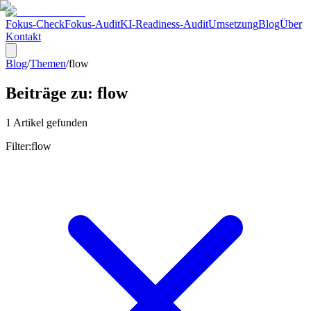
Fokus-Check
Fokus-Audit
KI-Readiness-Audit
Umsetzung
Blog
Über
Kontakt
Blog
/
Themen
/
flow
Beiträge zu:
flow
1
Artikel
gefunden
Filter:
flow