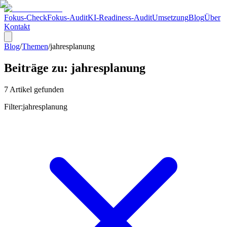
Fokus-Check
Fokus-Audit
KI-Readiness-Audit
Umsetzung
Blog
Über
Kontakt
Blog
/
Themen
/
jahresplanung
Beiträge zu:
jahresplanung
7
Artikel
gefunden
Filter:
jahresplanung