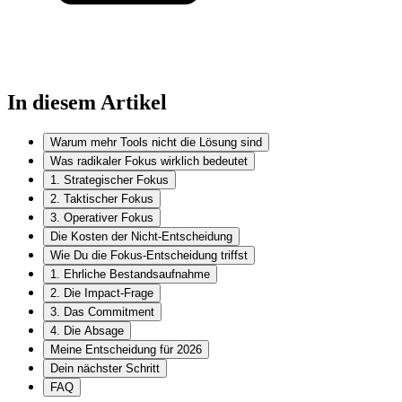
In diesem Artikel
Warum mehr Tools nicht die Lösung sind
Was radikaler Fokus wirklich bedeutet
1. Strategischer Fokus
2. Taktischer Fokus
3. Operativer Fokus
Die Kosten der Nicht-Entscheidung
Wie Du die Fokus-Entscheidung triffst
1. Ehrliche Bestandsaufnahme
2. Die Impact-Frage
3. Das Commitment
4. Die Absage
Meine Entscheidung für 2026
Dein nächster Schritt
FAQ