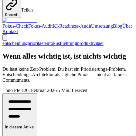
Teilen
Kopiert!
Fokus-Check
Fokus-Audit
KI-Readiness-Audit
Umsetzung
Blog
Über
Kontakt
entscheidung
prioritaeten
fokus
fuehrung
produktivitaet
Wenn alles wichtig ist, ist nichts wichtig
Du hast keine Zeit-Problem. Du hast ein Priorisierungs-Problem.
Entscheidungs-Architektur als tägliche Praxis — nicht als Jahres-
Commitments.
Thilo Pfeil
|
26. Februar 2026
|
5
Min. Lesezeit
In diesem Artikel