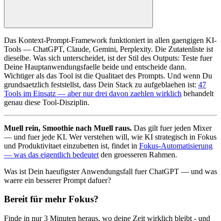
Das Kontext-Prompt-Framework funktioniert in allen gaengigen KI-
Tools — ChatGPT, Claude, Gemini, Perplexity. Die Zutatenliste ist
dieselbe. Was sich unterscheidet, ist der Stil des Outputs: Teste fuer
Deine Hauptanwendungsfaelle beide und entscheide dann.
Wichtiger als das Tool ist die Qualitaet des Prompts. Und wenn Du
grundsaetzlich feststellst, dass Dein Stack zu aufgeblaehen ist:
47
Tools im Einsatz — aber nur drei davon zaehlen wirklich
behandelt
genau diese Tool-Disziplin.
Muell rein, Smoothie nach Muell raus.
Das gilt fuer jeden Mixer
— und fuer jede KI. Wer verstehen will, wie KI strategisch in Fokus
und Produktivitaet einzubetten ist, findet in
Fokus-Automatisierung
— was das eigentlich bedeutet
den groesseren Rahmen.
Was ist Dein haeufigster Anwendungsfall fuer ChatGPT — und was
waere ein besserer Prompt dafuer?
Bereit für mehr Fokus?
Finde in nur 3 Minuten heraus, wo deine Zeit wirklich bleibt - und