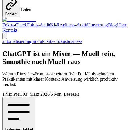
Teilen
Kopiert!
Fokus-Check
Fokus-Audit
KI-Readiness-Audit
Umsetzung
Blog
Über
Kontakt
automatisierung
produktivitaet
fokus
business
ChatGPT ist ein Mixer — Muell rein,
Smoothie nach Muell raus
Warum Einzeiler-Prompts scheitern. Wie Du KI als schnellen
Praktikanten mit klarer Kontext-Anweisung wirklich produktiv
machst.
Thilo Pfeil
|
03. März 2026
|
5
Min. Lesezeit
In diesem Artikel