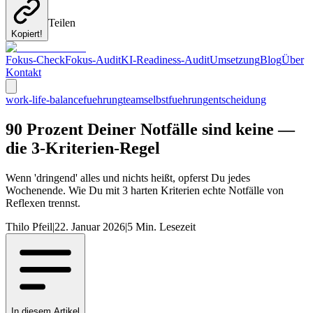
Teilen
Kopiert!
Fokus-Check
Fokus-Audit
KI-Readiness-Audit
Umsetzung
Blog
Über
Kontakt
work-life-balance
fuehrung
team
selbstfuehrung
entscheidung
90 Prozent Deiner Notfälle sind keine —
die 3-Kriterien-Regel
Wenn 'dringend' alles und nichts heißt, opferst Du jedes
Wochenende. Wie Du mit 3 harten Kriterien echte Notfälle von
Reflexen trennst.
Thilo Pfeil
|
22. Januar 2026
|
5
Min. Lesezeit
In diesem Artikel