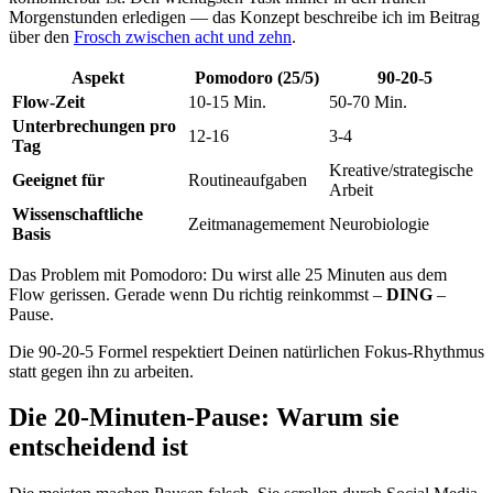
Morgenstunden erledigen — das Konzept beschreibe ich im Beitrag
über den
Frosch zwischen acht und zehn
.
Aspekt
Pomodoro (25/5)
90-20-5
Flow-Zeit
10-15 Min.
50-70 Min.
Unterbrechungen pro
12-16
3-4
Tag
Kreative/strategische
Geeignet für
Routineaufgaben
Arbeit
Wissenschaftliche
Zeitmanagemement
Neurobiologie
Basis
Das Problem mit Pomodoro: Du wirst alle 25 Minuten aus dem
Flow gerissen. Gerade wenn Du richtig reinkommst –
DING
–
Pause.
Die 90-20-5 Formel respektiert Deinen natürlichen Fokus-Rhythmus
statt gegen ihn zu arbeiten.
Die 20-Minuten-Pause: Warum sie
entscheidend ist