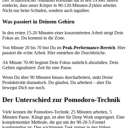
Der Schlafforscher Nathaniel Kleitman hat in den 1950er Jahren
entdeckt, dass unser Körper in 90-120-Minuten-Zyklen arbeitet.
Nicht nur beim Schlafen, sondern auch tagsüber.
Was passiert in Deinem Gehirn
In den ersten 15-20 Minuten einer konzentrierten Arbeit steigt Dein
Fokus an. Du kommst in die Zone.
Von Minute 20 bis 70 bist Du im
Peak-Performance-Bereich
. Hier
passiert die echte Arbeit. Hier entstehen die Durchbrüche.
Ab Minute 70-90 beginnt Dein Fokus natürlich abzufallen. Dein
Gehirn signalisiert: Zeit für eine Pause.
Wenn Du über 90 Minuten hinaus durcharbeitest, sinkt Deine
Produktivität dramatisch. Du glaubst, Du arbeitest – aber Du
bewegst Dich nur noch.
Der Unterschied zur Pomodoro-Technik
Viele kennen die Pomodoro-Technik: 25 Minuten arbeiten, 5
Minuten Pause. Klingt gut, ist aber für Deep Work ungeeignet. Eine
komplementäre Methode, die gut mit der 90-20-5-Formel
kombinierbar ist: Den wichtigsten Task immer in den frühen