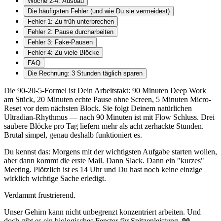
Woche 2-4: Ausbau
Die häufigsten Fehler (und wie Du sie vermeidest)
Fehler 1: Zu früh unterbrechen
Fehler 2: Pause durcharbeiten
Fehler 3: Fake-Pausen
Fehler 4: Zu viele Blöcke
FAQ
Die Rechnung: 3 Stunden täglich sparen
Die 90-20-5-Formel ist Dein Arbeitstakt: 90 Minuten Deep Work
am Stück, 20 Minuten echte Pause ohne Screen, 5 Minuten Micro-
Reset vor dem nächsten Block. Sie folgt Deinem natürlichen
Ultradian-Rhythmus — nach 90 Minuten ist mit Flow Schluss. Drei
saubere Blöcke pro Tag liefern mehr als acht zerhackte Stunden.
Brutal simpel, genau deshalb funktioniert es.
Du kennst das: Morgens mit der wichtigsten Aufgabe starten wollen,
aber dann kommt die erste Mail. Dann Slack. Dann ein "kurzes"
Meeting. Plötzlich ist es 14 Uhr und Du hast noch keine einzige
wirklich wichtige Sache erledigt.
Verdammt frustrierend.
Unser Gehirn kann nicht unbegrenzt konzentriert arbeiten. Und
doch gibt es ein biologisches Fenster für Spitzenleistung.
90