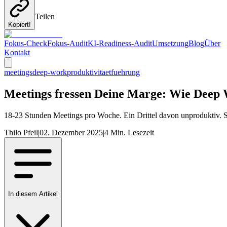
Teilen
Kopiert!
Fokus-Check
Fokus-Audit
KI-Readiness-Audit
Umsetzung
Blog
Über
Kontakt
meetings
deep-work
produktivitaet
fuehrung
Meetings fressen Deine Marge: Wie Deep W
18-23 Stunden Meetings pro Woche. Ein Drittel davon unproduktiv. 
Thilo Pfeil
|
02. Dezember 2025
|
4
Min. Lesezeit
In diesem Artikel