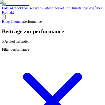
Fokus-Check
Fokus-Audit
KI-Readiness-Audit
Umsetzung
Blog
Über
Kontakt
Blog
/
Themen
/
performance
Beiträge zu:
performance
5
Artikel
gefunden
Filter:
performance