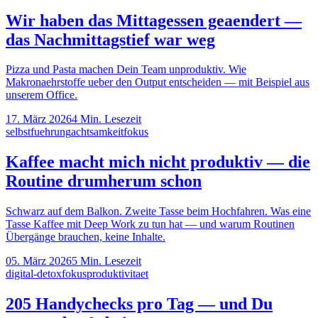
Wir haben das Mittagessen geaendert —
das Nachmittagstief war weg
Pizza und Pasta machen Dein Team unproduktiv. Wie
Makronaehrstoffe ueber den Output entscheiden — mit Beispiel aus
unserem Office.
17. März 2026
4
Min. Lesezeit
selbstfuehrung
achtsamkeit
fokus
Kaffee macht mich nicht produktiv — die
Routine drumherum schon
Schwarz auf dem Balkon. Zweite Tasse beim Hochfahren. Was eine
Tasse Kaffee mit Deep Work zu tun hat — und warum Routinen
Übergänge brauchen, keine Inhalte.
05. März 2026
5
Min. Lesezeit
digital-detox
fokus
produktivitaet
205 Handychecks pro Tag — und Du