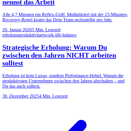
nennst das Arbeit
Alle 4,7 Minuten ein Reflex-Griff. Multipliziert mit der 23-Minuten-
Recovery-Regel kostet das Dein Team sechsstellig pro Jahr.
20. Januar 2026
5
Min. Lesezeit
erholung
produktivitaet
work-life-balance
Strategische Erholung: Warum Du
zwischen den Jahren NICHT arbeiten
solltest
Erholung ist kein Luxus, sondern Performance-Hebel. Warum die
produktivsten Unternehmer zwischen den Jahren abschalten – und
Du das auch solltest.
30. Dezember 2025
4
Min. Lesezeit